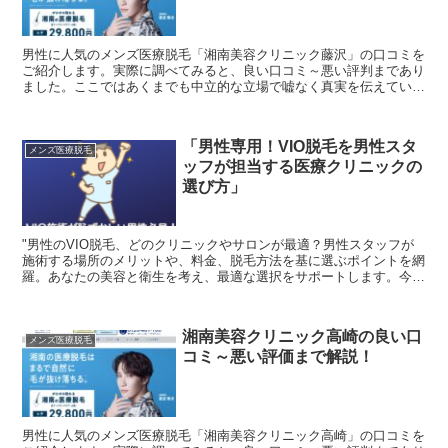
男性に人気のメンズ医療脱毛「湘南美容クリニック藤沢」の口コミを
ご紹介します。実際に調べてみると、良い口コミ～悪い評判まであり
ました。ここではあくまでも中立的な立場で嘘なく真実を伝えていけ
たらと思います。「湘南美容クリニック藤沢」で医療脱毛を...
「男性専用！VIO脱毛を男性スタ
メンズ医療脱毛
ッフが担当する医療クリニックの
選び方」
"男性のVIO脱毛、どのクリニックやサロンが最適？男性スタッフが
施術する場所のメリットや、料金、脱毛方法を基に選ぶポイントを網
羅。あなたの美容と衛生を考え、最適な選択をサポートします。今す
ぐ詳細をチェックし、安心・確実なVIO脱毛を始めよう。"
湘南美容クリニック高崎の良い口
メンズ医療脱毛
コミ～悪い評価まで解説！
男性に人気のメンズ医療脱毛「湘南美容クリニック高崎」の口コミを