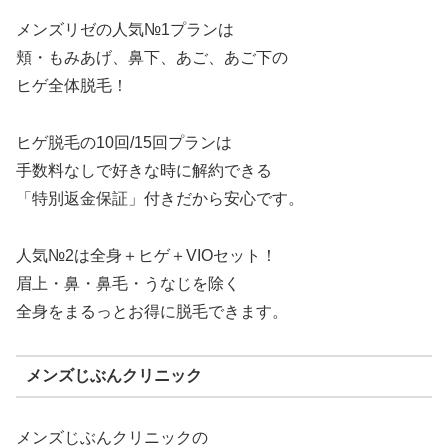
メンズリゼの人気№1プランは
頬・もみあげ、鼻下、あご、あご下の
ヒゲ全体脱毛！
ヒゲ脱毛の10回/15回プランは
手数料なしで好きな時に解約できる
「特別返金保証」付きだから安心です。
人気№2は全身＋ヒゲ＋VIOセット！
眉上・鼻・鼻毛・うなじを除く
全身をまるっとお得に脱毛できます。
メンズじぶんクリニック
メンズじぶんクリニックの