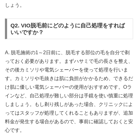
しょう。
Q2. VIO脱毛前にどのように自己処理をすれば
いいですか？
A. 脱毛施術の1～2日前に、脱毛する部位の毛を自分で剃
っておく必要があります。まずハサミで毛の長さを整え、
その後カミソリや電気シェーバーを使って処理を行いま
す。カミソリや毛抜きは肌に負担がかかるため、できるだ
け肌に優しい電気シェーバーの使用がおすすめです。Oラ
インなど、自己処理が難しい部分は手鏡を使い慎重に処理
しましょう。もし剃り残しがあった場合、クリニックによ
ってはスタッフが処理してくれることもありますが、追加
料金が発生する場合があるので、事前に確認しておくと安
心です。