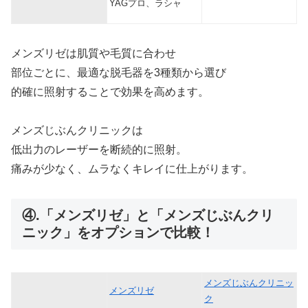
YAGプロ、ラシャ
メンズリゼは肌質や毛質に合わせ
部位ごとに、最適な脱毛器を3種類から選び
的確に照射することで効果を高めます。
メンズじぶんクリニックは
低出力のレーザーを断続的に照射。
痛みが少なく、ムラなくキレイに仕上がります。
④.「メンズリゼ」と「メンズじぶんクリ
ニック」をオプションで比較！
メンズじぶんクリニッ
メンズリゼ
ク