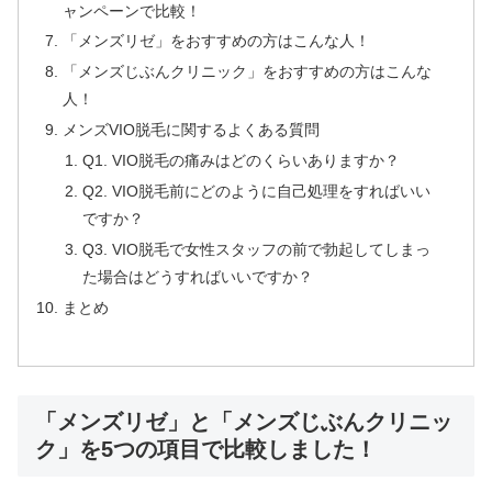
ャンペーンで比較！
「メンズリゼ」をおすすめの方はこんな人！
「メンズじぶんクリニック」をおすすめの方はこんな
人！
メンズVIO脱毛に関するよくある質問
Q1. VIO脱毛の痛みはどのくらいありますか？
Q2. VIO脱毛前にどのように自己処理をすればいい
ですか？
Q3. VIO脱毛で女性スタッフの前で勃起してしまっ
た場合はどうすればいいですか？
まとめ
「メンズリゼ」と「メンズじぶんクリニッ
ク」を5つの項目で比較しました！