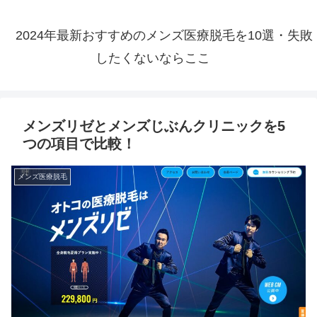
2024年最新おすすめのメンズ医療脱毛を10選・失敗
したくないならここ
メンズリゼとメンズじぶんクリニックを5
つの項目で比較！
メンズ医療脱毛