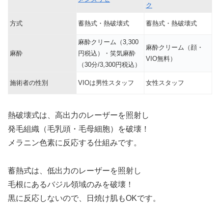
ク
方式
蓄熱式・熱破壊式
蓄熱式・熱破壊式
麻酔クリーム（3,300
麻酔クリーム（顔・
麻酔
円税込）・笑気麻酔
VIO無料）
（30分/3,300円税込）
施術者の性別
VIOは男性スタッフ
女性スタッフ
熱破壊式は、高出力のレーザーを照射し
発毛組織（毛乳頭・毛母細胞）を破壊！
メラニン色素に反応する仕組みです。
蓄熱式は、低出力のレーザーを照射し
毛根にあるバジル領域のみを破壊！
黒に反応しないので、日焼け肌もOKです。