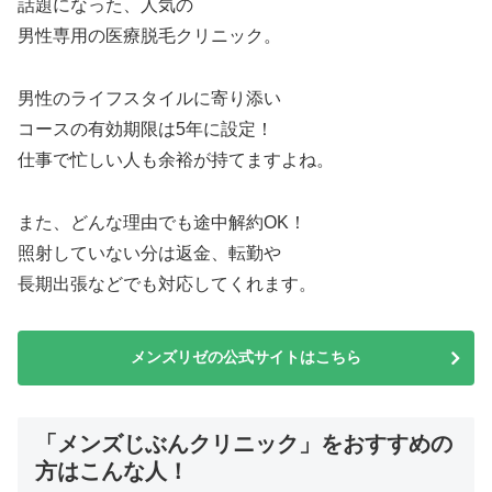
話題になった、人気の
男性専用の医療脱毛クリニック。
男性のライフスタイルに寄り添い
コースの有効期限は5年に設定！
仕事で忙しい人も余裕が持てますよね。
また、どんな理由でも途中解約OK！
照射していない分は返金、転勤や
長期出張などでも対応してくれます。
メンズリゼの公式サイトはこちら
「メンズじぶんクリニック」をおすすめの
方はこんな人！