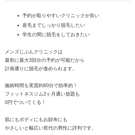
予約が取りやすいクリニックが良い
産毛までしっかり脱毛したい
学生の間に脱毛をしておきたい
メンズじぶんクリニックは
最初に最大3回分の予約が可能だから
計画通りに脱毛が進められます。
施術時間も実質約60分で効率的！
フィットネスジム2ヶ月通い放題も
0円でついてくる！
肌にもボディにもお財布にも
やさしいと幅広い世代の男性に評判です。