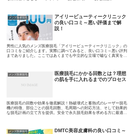
プション」「5.キャンペーン」を徹底比較してい...
アイリービューティークリニック
メンズ医療脱毛
の良い口コミ～悪い評価まで解
説！
男性に人気のメンズ医療脱毛「アイリービューティークリニック」の
口コミをご紹介します。実際に調べてみると、良い口コミ～悪い評判
までありました。ここではあくまでも中立的な立場で嘘なく真実を伝
えていけたらと思います。「アイリービューティークリニッ...
医療脱毛にかかる回数とは？理想
メンズ医療脱毛
の肌を手に入れるまでのプロセス
医療脱毛の回数や効果を徹底解説！熱破壊式と蓄熱式のレーザー脱毛
機の特徴、部位ごとの脱毛回数、毛周期への対応方法、そして効果的
な脱毛計画の立て方を提供。安全で永久脱毛効果を求める方に最適な
情報満載。
DMTC美容皮膚科の良い口コミ～
メンズ医療脱毛