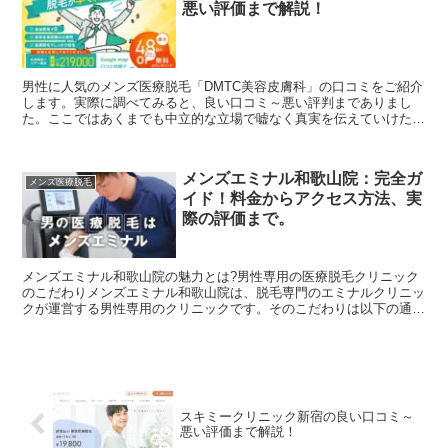
悪い評価まで解説！
男性に人気のメンズ医療脱毛「DMTC美容皮膚科」の口コミをご紹介
します。実際に調べてみると、良い口コミ～悪い評判までありまし
た。ここではあくまでも中立的な立場で嘘なく真実を伝えていけたら
と思います。「DMTC美容皮膚科」で医療脱毛をしようか...
メンズエミナル和歌山院：完全ガ
メンズ医療脱毛
イド！料金からアクセス方法、実
際の評価まで。
メンズエミナル和歌山院の魅力とは?男性専用の医療脱毛クリニック
のこだわりメンズエミナル和歌山院は、脱毛専門のエミナルクリニッ
クが運営する男性専用のクリニックです。そのこだわりは以下の通り
です：2023年メンズ脱毛クリニック満足度第1位脱毛専...
スキミークリニック新宿の良い口コミ～
悪い評価まで解説！